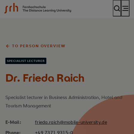
SRH Fernhochschule - The Mobile University
TO PERSON OVERVIEW
SPECIALIST LECTURER
Dr. Frieda Raich
Specialist lecturer in Business Administration, Hotel and
Tourism Management
E-Mail:
frieda.raich@mobile-university.de
Phone:
+49 7371 9315-0